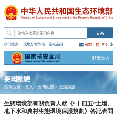
熱門搜索：
環境影響評價
空氣品質
郵箱
簡
EN
點擊進入
要聞動態
當前位置：
首頁
>
要聞動態
>
直播訪談
生態環境部有關負責人就《“十四五”土壤、
地下水和農村生態環境保護規劃》答記者問