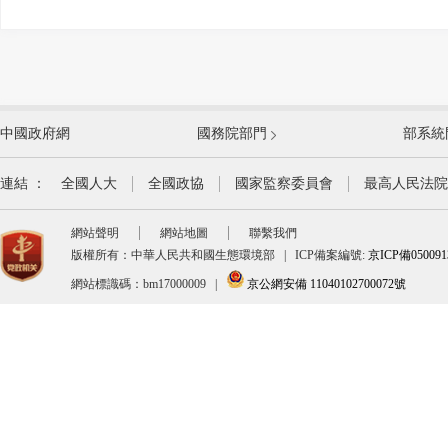
外交部
國防部
中國政府網
國務院部門
部系統
教育部
科學技術
國家民族事務委員會
公安部
連結 ：
全國人大
全國政協
國家監察委員會
最高人民法院
司法部
財政部
網站聲明
網站地圖
聯繫我們
自然資源部
生態環境
版權所有：中華人民共和國生態環境部
|
ICP備案編號:
京ICP備05009
交通運輸部
水利部
網站標識碼：bm17000009
|
京公網安備 11040102700072號
商務部
文化和旅
退役軍人事務部
應急管理
審計署
國家語言
國家原子能機構
國家核安
海關總署
國家稅務
國家金融監督管理總局
中國證券