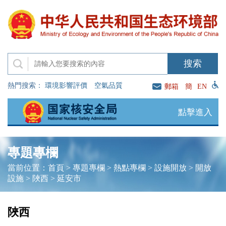
熱門搜索：
環境影響評價
空氣品質
郵箱
簡
EN
點擊進入
專題專欄
當前位置：
首頁
>
專題專欄
>
熱點專欄
>
設施開放
>
開放
設施
>
陜西
>
延安市
陜西