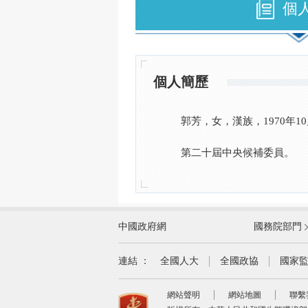
個
個人簡歷
郭芳，女，漢族，1970年1
第二十屆中央候補委員。
外交部
中國政府網
國務院部門
教育部
國家民族事務委員會
連結 ：
全國人大
全國政協
國家
司法部
網站聲明
網站地圖
聯繫
自然資源部