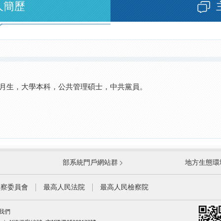
人簡歷
0月生，大學本科，公共管理碩士，中共黨員。
國防部
國家
部系統門戶網站群
地方生態環
科學技術部
工業
公安部
民政
監察委員會
最高人民法院
最高人民檢察院
財政部
人力
我們
生態環境部
住房