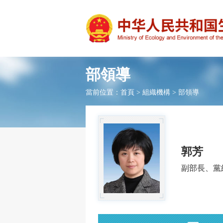
部領導
當前位置：
首頁
>
組織機構
>
部領導
郭芳
副部長、黨