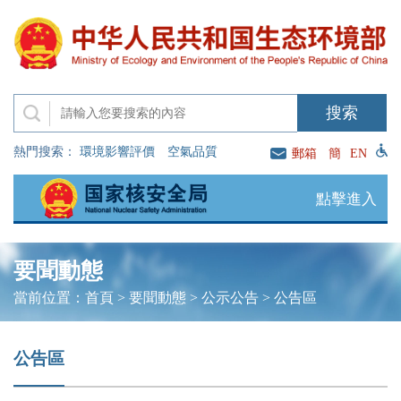
熱門搜索：
環境影響評價
空氣品質
郵箱
簡
EN
點擊進入
要聞動態
當前位置：
首頁
>
要聞動態
>
公示公告
>
公告區
公告區