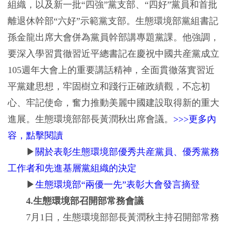
組織，以及新一批“四強”黨支部、“四好”黨員和首批
離退休幹部“六好”示範黨支部。生態環境部黨組書記
孫金龍出席大會併為黨員幹部講專題黨課。他強調，
要深入學習貫徹習近平總書記在慶祝中國共産黨成立
105週年大會上的重要講話精神，全面貫徹落實習近
平黨建思想，牢固樹立和踐行正確政績觀，不忘初
心、牢記使命，奮力推動美麗中國建設取得新的重大
進展。生態環境部部長黃潤秋出席會議。
>>>更多內
容，點擊閱讀
▶
關於表彰生態環境部優秀共産黨員、優秀黨務
工作者和先進基層黨組織的決定
▶
生態環境部“兩優一先”表彰大會發言摘登
4.生態環境部召開部常務會議
7月1日，生態環境部部長黃潤秋主持召開部常務