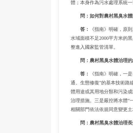
體；本身作為污水處理系統一
問：如何對農村黑臭水體
答：
《指南》明確，原則
水域面積不足2000平方米
整進入國家監管清單。
問：農村黑臭水體治理的
答：
《指南》明確，一是
通、生態修復”的基本技術路
體用途或其用地分類和污染成
治理措施。三是嚴控將水體“
相關部門依法依規同意變更土
問：農村黑臭水體治理長