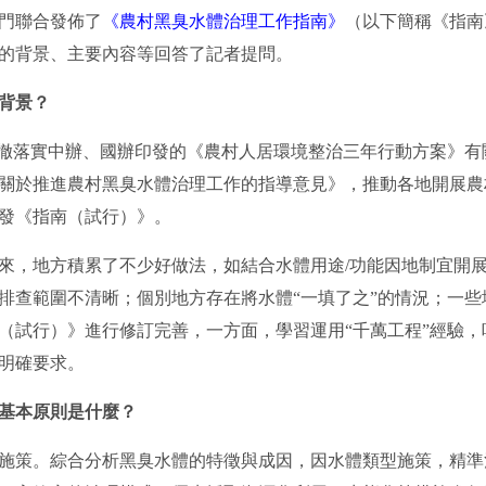
門聯合發佈了
《農村黑臭水體治理工作指南》
（以下簡稱《指南
的背景、主要內容等回答了記者提問。
背景？
貫徹落實中辦、國辦印發的《農村人居環境整治三年行動方案》
關於推進農村黑臭水體治理工作的指導意見》，推動各地開展農
印發《指南（試行）》。
，地方積累了不少好做法，如結合水體用途/功能因地制宜開展
排查範圍不清晰；個別地方存在將水體“一填了之”的情況；一
（試行）》進行修訂完善，一方面，學習運用“千萬工程”經驗
明確要求。
基本原則是什麼？
施策。綜合分析黑臭水體的特徵與成因，因水體類型施策，精準