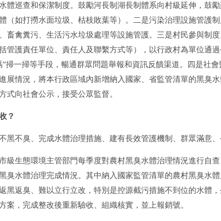
水體巡查和保潔制度。鼓勵河長制湖長制體系向村級延伸，鼓勵
體（如打撈水面垃圾、枯枝敗葉等）。二是污染治理設施管護制
、畜禽糞污、生活污水垃圾處理等設施管護。三是村民參與制度
括管護責任單位、責任人及聯繫方式等），以行政村為單位通過
碼”掃一掃等手段，暢通群眾問題舉報和資訊反饋渠道。四是社
進展情況，將本行政區域內新增納入國家、省監管清單的黑臭水
方式向社會公示，接受公眾監督。
收？
不黑不臭、完成水體治理措施、建有長效管護機制、群眾滿意、
級生態環境主管部門每季度對農村黑臭水體治理情況進行自查
黑臭水體治理完成情況。其中納入國家監管清單的農村黑臭水體
返黑返臭、難以立行立改，特別是控源截污措施不到位的水體，
方案，完成整改後重新驗收、組織核實，並上報銷號。