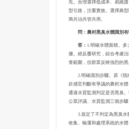
先。合理選擇低成本、易維護
型引路，注重實效。選擇典型
商共治共管共用。
問：農村黑臭水體識別有
答：
1.明確水體面積。
擾。經反覆研究，綜合考慮治
查範圍，但群眾反映強烈的黑
2.明確識別步驟。原《指
於感官判斷有爭議的農村水體
通過水質監測判定是否黑臭。
公眾評議、水質監測三個步驟
3.規定了不判定為黑臭水
收集、輸運和處理系統的水體