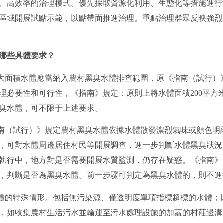
、高效率的治理模式。優先採取資源化利用、生態化等措施進行
區域開展試點示範，以點帶面推進治理。重點治理群眾反映強烈
哪些具體要求？
多大面積水體應當納入農村黑臭水體排查範圍，原《指南（試行）
理必要性和可行性，《指南》規定：原則上將水體面積200平方
臭水體，可不限于上述要求。
南（試行）》規定農村黑臭水體依據水體散發濃烈氣味或顏色明
，可對水體周邊居住村民等開展調查，進一步判斷水體黑臭狀況
執行中，地方對是否需要開展水質監測，仍存在疑惑。《指南》
，判斷是否為黑臭水體。前一步驟可判定為黑臭水體的，則不進
體的特殊情形。包括無污染源、僅透明度單項指標超標的水體；
，如收集農村生活污水並輸運至污水處理設施的加蓋的村莊邊溝