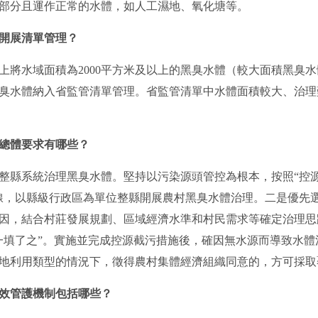
部分且運作正常的水體，如人工濕地、氧化塘等。
開展清單管理？
上將水域面積為2000平方米及以上的黑臭水體（較大面積黑臭
的黑臭水體納入省監管清單管理。省監管清單中水體面積較大、治
總體要求有哪些？
整縣系統治理黑臭水體。堅持以污染源頭管控為根本，按照“控
線，以縣級行政區為單位整縣開展農村黑臭水體治理。二是優先
因，結合村莊發展規劃、區域經濟水準和村民需求等確定治理思
一填了之”。實施並完成控源截污措施後，確因無水源而導致水
地利用類型的情況下，徵得農村集體經濟組織同意的，方可採取
效管護機制包括哪些？