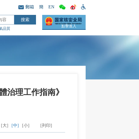
郵箱
簡
EN
點擊進入
氣品質
體治理工作指南》
[大]
[中]
[小]
[列印]