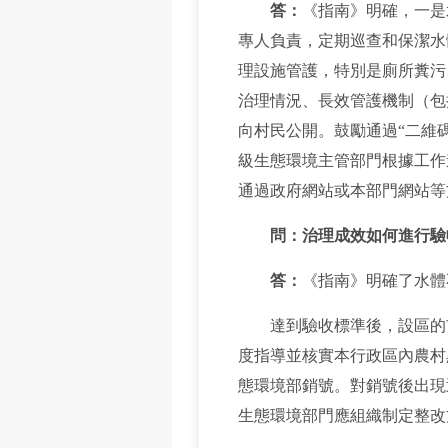
答：
《指南》明確，一是
專人負責，定期巡查和保潔水
理設施管護，特別是廁所糞污
治理情況、長效管護機制（包
向村民公開。鼓勵通過“二維
級生態環境主管部門根據工作
通過政府網站或本部門網站等
問：治理成效如何進行驗
答：
《指南》明確了水體
達到驗收標準後，設區的市
度指導並核實本行政區內農村
態環境部銷號。對銷號後出現
生態環境部門應組織制定整改