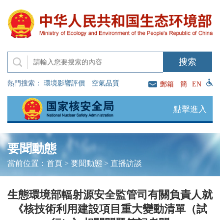
熱門搜索：
環境影響評價
空氣品質
郵箱
簡
EN
點擊進入
要聞動態
當前位置：
首頁
>
要聞動態
>
直播訪談
生態環境部輻射源安全監管司有關負責人就
《核技術利用建設項目重大變動清單（試