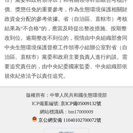
市）黨委和政府領導班子和有關領導幹部綜合考核評
價、獎懲任免的重要參考，作為生態環境保護相關財
政資金分配的參考依據。省（自治區、直轄市）考核
結果為“不合格”的，應當及時提出整改措施、按期整
改到位。逾期整改不到位的，視情由中央組織部會同
中央生態環境保護督察工作領導小組辦公室對省（自
治區、直轄市）黨委和政府主要負責人進行約談。需
要追究責任的，由中央紀委國家監委、中央組織部依
規依紀依法予以責任追究。
版權所有：中華人民共和國生態環境部
ICP備案編號:
京ICP備05009132號
網站標識碼：bm17000009
京公網安備 11040102700072號