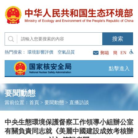
熱門搜索：
環境影響評價
空氣品質
郵箱
簡
EN
點擊進入
要聞動態
當前位置：
首頁
>
要聞動態
>
直播訪談
中央生態環境保護督察工作領導小組辦公室
有關負責同志就《美麗中國建設成效考核辦