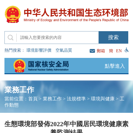
熱門搜索：
環境影響評價
空氣品質
郵箱
簡
EN
點擊進入
業務工作
當前位置：
首頁
>
業務工作
>
法規標準
>
環境與健康
>
工
作動態
生態環境部發佈2022年中國居民環境健康素
養監測結果