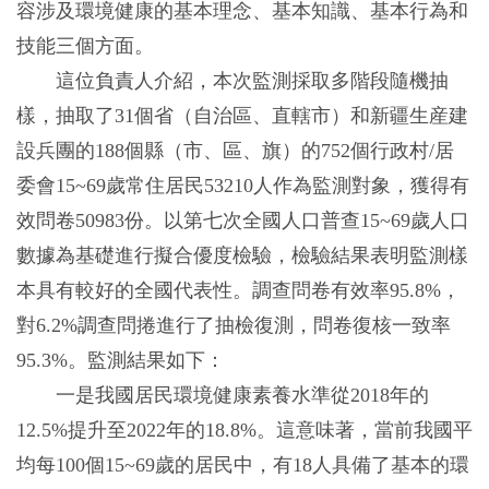
容涉及環境健康的基本理念、基本知識、基本行為和
技能三個方面。
這位負責人介紹，本次監測採取多階段隨機抽
樣，抽取了31個省（自治區、直轄市）和新疆生産建
設兵團的188個縣（市、區、旗）的752個行政村/居
委會15~69歲常住居民53210人作為監測對象，獲得有
效問卷50983份。以第七次全國人口普查15~69歲人口
數據為基礎進行擬合優度檢驗，檢驗結果表明監測樣
本具有較好的全國代表性。調查問卷有效率95.8%，
對6.2%調查問捲進行了抽檢復測，問卷復核一致率
95.3%。監測結果如下：
一是我國居民環境健康素養水準從2018年的
12.5%提升至2022年的18.8%。這意味著，當前我國平
均每100個15~69歲的居民中，有18人具備了基本的環