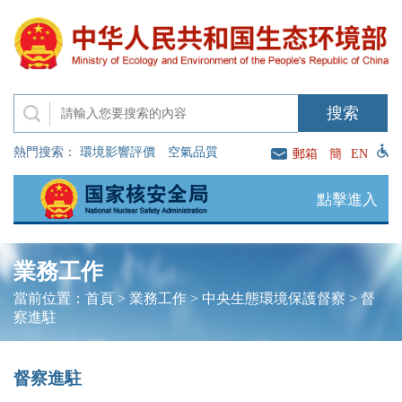
熱門搜索：
環境影響評價
空氣品質
郵箱
簡
EN
點擊進入
業務工作
當前位置：
首頁
>
業務工作
>
中央生態環境保護督察
>
督
察進駐
督察進駐