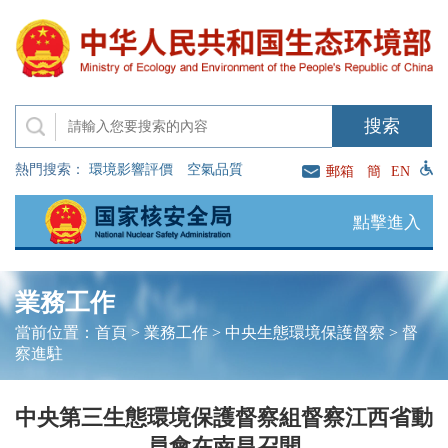
熱門搜索：
環境影響評價
空氣品質
郵箱
簡
EN
點擊進入
業務工作
當前位置：
首頁
>
業務工作
>
中央生態環境保護督察
>
督
察進駐
中央第三生態環境保護督察組督察江西省動
員會在南昌召開