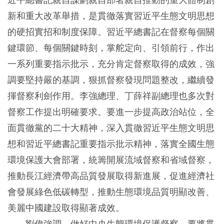
新和重大改革舉措，是貫徹落實習近平生態文明思想
的硬招實招和制度保障。習近平總書記在督察每個關
鍵環節、每個關鍵時刻，掌舵定向、引領前行，作出
一系列重要指示批示，充分肯定督察取得的成效，強
調要堅持嚴的基調，狠抓督察發現問題整改，繼續發
揮督察利劍作用。李強總理、丁薛祥副總理也多次對
督察工作提出明確要求。要進一步提高政治站位，全
面貫徹黨的二十大精神，深入貫徹習近平生態文明思
想和習近平總書記重要指示批示精神，落實全國生態
環境保護大會部署，統籌開展流域督察和省域督察，
推動長江經濟帶高品質發展取得新進展，促進經濟社
會發展綠色低碳轉型，推動生態環境品質明顯改善、
美麗中國建設取得顯著成效。
劉偉強調，做好中央生態環境保護督察，要將貫