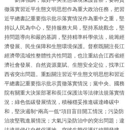
徹落實習近平生態文明思想作為重大政治任務，把習
近平總書記重要指示批示落實情況作為重中之重，堅
持以人民為中心，堅持服務大局，堅持系統觀念，堅
持問題導向和嚴的基調，堅持精準科學依法，統籌經
濟發展、民生保障和生態環境保護。督察既關注長江
經濟帶流域性整體性共性問題，也注重結合江西省經
濟社會發展、自然資源稟賦、生態安全定位，找準江
西省突出問題。重點關注習近平生態文明思想和習近
平總書記重要指示批示貫徹落實情況；黨中央、國務
院有關重大決策部署和長江保護法等法律法規落實情
況；綠色低碳發展情況，積極穩妥推進碳達峰碳中
和，堅決遏制“兩高一低”項目盲目開工情況；污染防
治攻堅戰進展情況；大氣污染防治中的突出問題；違
法違規侵佔自然保護地、突破生態保護紅線開發建