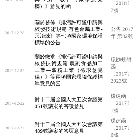
〔2018〕
稿）》意見的函
7號
關於發佈《排污許可證申請與
核發技術規範 有色金屬工業-
公告 2017
2017-12-28
汞冶煉》等七項國家環境保護
年 第82號
標準的公告
關於徵求《排污許可證申請與
環辦規財
核發技術規範 農副食品加工
函
工業—澱粉工業（徵求意見
2017-12-27
〔2017〕
稿）》等兩項國家環境保護標
2023號
準意見的函
環建函
對十二屆全國人大五次會議第
〔2017〕
2017-12-22
051號議案的答覆意見
1號
環建函
對十二屆全國人大五次會議第
〔2017〕
2017-12-22
489號議案的答覆意見
6號