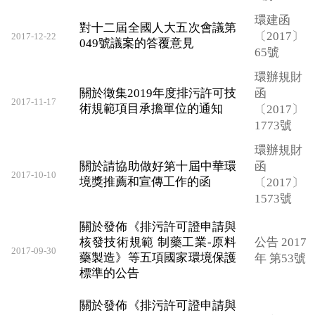
環建函
對十二屆全國人大五次會議第
〔2017〕
2017-12-22
049號議案的答覆意見
65號
環辦規財
關於徵集2019年度排污許可技
函
2017-11-17
術規範項目承擔單位的通知
〔2017〕
1773號
環辦規財
關於請協助做好第十屆中華環
函
2017-10-10
境獎推薦和宣傳工作的函
〔2017〕
1573號
關於發佈《排污許可證申請與
核發技術規範 制藥工業-原料
公告 2017
2017-09-30
藥製造》等五項國家環境保護
年 第53號
標準的公告
關於發佈《排污許可證申請與