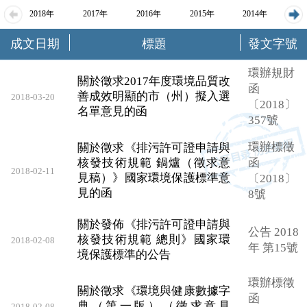
2018年
2017年
2016年
2015年
2014年
20
成文日期
標題
發文字號
環辦規財
關於徵求2017年度環境品質改
函
善成效明顯的市（州）擬入選
2018-03-20
〔2018〕
名單意見的函
357號
環辦標徵
關於徵求《排污許可證申請與
核發技術規範 鍋爐（徵求意
函
2018-02-11
見稿）》國家環境保護標準意
〔2018〕
見的函
8號
關於發佈《排污許可證申請與
公告 2018
核發技術規範 總則》國家環
2018-02-08
年 第15號
境保護標準的公告
環辦標徵
關於徵求《環境與健康數據字
函
典（第一版）（徵求意見
2018-02-08