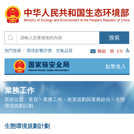
熱門搜索：
環境影響評價
空氣品質
郵箱
簡
EN
點擊進入
業務工作
當前位置：
首頁
>
業務工作
>
政策規劃與業務綜合
>
生態
環境規劃計劃
生態環境規劃計劃