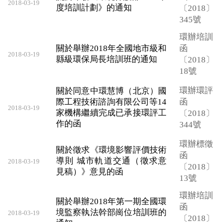
2018-03-19
度培訓計劃》的通知
〔2018〕
345號
環辦培訓
關於舉辦2018年全國地市級和
函
2018-03-19
縣級環保局長培訓班的通知
〔2018〕
18號
環辦環評
關於同意中環慧博（北京）國
際工程技術諮詢有限公司等14
函
2018-03-19
家機構繼續完成已承接環評工
〔2018〕
作的函
344號
環辦標徵
關於徵求《環境影響評價技術
函
導則 城市軌道交通（徵求意
2018-03-19
〔2018〕
見稿）》意見的函
13號
環辦培訓
關於舉辦2018年第一期全國環
函
境監察執法幹部崗位培訓班的
2018-03-19
〔2018〕