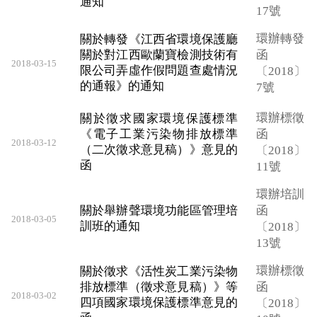
通知
17號
環辦轉發
關於轉發《江西省環境保護廳
關於對江西歐蘭寶檢測技術有
函
2018-03-15
限公司弄虛作假問題查處情況
〔2018〕
的通報》的通知
7號
環辦標徵
關於徵求國家環境保護標準
《電子工業污染物排放標準
函
2018-03-12
（二次徵求意見稿）》意見的
〔2018〕
函
11號
環辦培訓
關於舉辦聲環境功能區管理培
函
2018-03-05
訓班的通知
〔2018〕
13號
環辦標徵
關於徵求《活性炭工業污染物
排放標準（徵求意見稿）》等
函
2018-03-02
四項國家環境保護標準意見的
〔2018〕