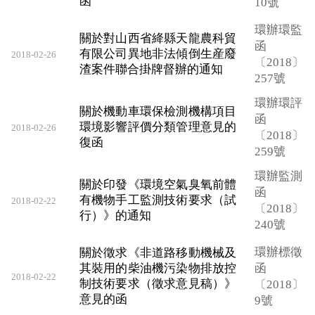
函
10號
環辦環監
關於對山西省絳縣天龍農科貿
函
有限公司異地非法傾倒生産廢
2018-02-26
〔2018〕
渣案件聯合掛牌督辦的通知
257號
環辦環評
關於機動車環保檢測機構項目
函
環境影響評價分類管理意見的
2018-02-26
〔2018〕
復函
259號
環辦監測
關於印發《環境空氣臭氧前體
函
有機物手工監測技術要求（試
2018-02-22
〔2018〕
行）》的通知
240號
環辦標徵
關於徵求《非道路移動機械及
其裝用的柴油機污染物排放控
函
2018-02-22
制技術要求（徵求意見稿）》
〔2018〕
意見的函
9號