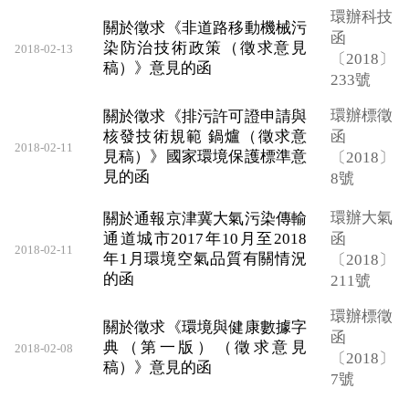
環辦科技
關於徵求《非道路移動機械污
函
染防治技術政策（徵求意見
2018-02-13
〔2018〕
稿）》意見的函
233號
環辦標徵
關於徵求《排污許可證申請與
核發技術規範 鍋爐（徵求意
函
2018-02-11
見稿）》國家環境保護標準意
〔2018〕
見的函
8號
環辦大氣
關於通報京津冀大氣污染傳輸
通道城市2017年10月至2018
函
2018-02-11
年1月環境空氣品質有關情況
〔2018〕
的函
211號
環辦標徵
關於徵求《環境與健康數據字
函
典（第一版）（徵求意見
2018-02-08
〔2018〕
稿）》意見的函
7號