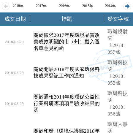
2018年
2017年
2016年
2015年
2014年
20
成文日期
標題
發文字號
環辦規財
關於徵求2017年度環境品質改
函
善成效明顯的市（州）擬入選
2018-03-20
〔2018〕
名單意見的函
357號
環辦科技
關於開展2018年度國家環保科
函
2018-03-20
技成果登記工作的通知
〔2018〕
352號
環辦科技
關於通報2014年度環保公益性
函
行業科研專項項目驗收結果的
2018-03-20
〔2018〕
函
356號
環辦人事
關於印發《環境保護部2018年
函