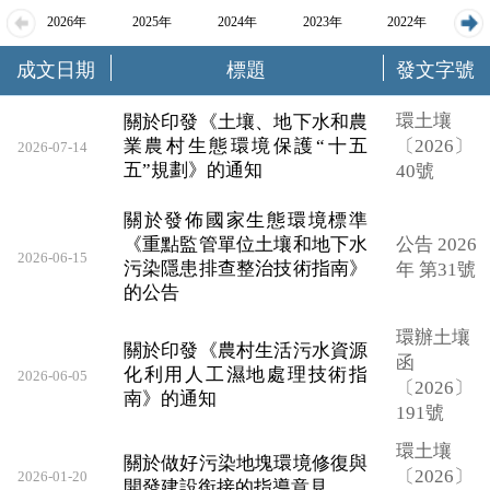
2026年
2025年
2024年
2023年
2022年
成文日期
標題
發文字號
2021年
2020年
2019年
2018年
環土壤
關於印發《土壤、地下水和農
業農村生態環境保護“十五
〔2026〕
2026-07-14
五”規劃》的通知
40號
關於發佈國家生態環境標準
《重點監管單位土壤和地下水
公告 2026
2026-06-15
污染隱患排查整治技術指南》
年 第31號
的公告
環辦土壤
關於印發《農村生活污水資源
函
化利用人工濕地處理技術指
2026-06-05
〔2026〕
南》的通知
191號
環土壤
關於做好污染地塊環境修復與
〔2026〕
2026-01-20
開發建設銜接的指導意見